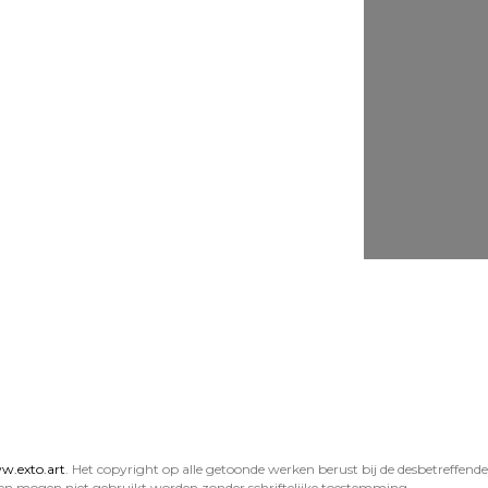
.exto.art
. Het copyright op alle getoonde werken berust bij de desbetreffend
en mogen niet gebruikt worden zonder schriftelijke toestemming.