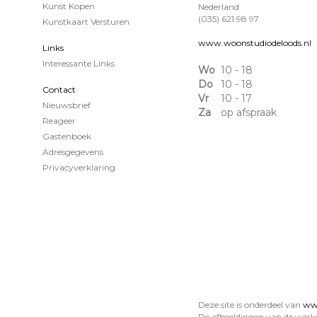
Kunst Kopen
Nederland
(035) 621 98 97
Kunstkaart Versturen
www.woonstudiodeloods.nl
Links
Interessante Links
Wo
10 - 18
Do
10 - 18
Contact
Vr
10 - 17
Nieuwsbrief
Za
op afspraak
Reageer
Gastenboek
Adresgegevens
Privacyverklaring
Deze site is onderdeel van
www
De afbeeldingen van de werk