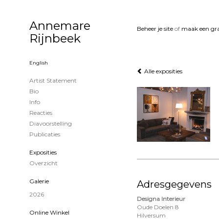
Annemare
Beheer je site
of
maak een gra
Rijnbeek
English
Alle exposities
Artist Statement
Bio
Info
Reacties
Diavoorstelling
Publicaties
Exposities
Overzicht
Galerie
Adresgegevens
2026
Designa Interieur
Oude Doelen 8
Online Winkel
Hilversum