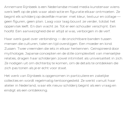
Annemare Rijnbeek is een Nederlandse mixed media kunstenaar wiens
werk leeft op de plek waar abstractie en figuratie elkaar ontmoeten. Ze
begint elk schilderij op dezelfde manier: met kleur, textuur en collage —
geen figuren, geen plan. Laag voor laag bouwt ze verder, totdat het
oppervlak leeft. En dan wacht ze. Tot er een schouder verschijnt. Een
hoofd. Een aanwezigheid die er altijd al was, verborgen in de verf.
Haar werk gaat over verbinding — de onzichtbare banden tussen
mensen die culturen, talen en tijd overstijgen. Een moeder en kind.
Zussen. Twee vreemden die iets in elkaar herkennen. Geïnspireerd door
mythologie, Japanse concepten en de stille complexiteit van menselijke
relaties, dragen haar schilderijen zowel intimiteit als universaliteit in zich.
Ze nodigen uit om dichterbij te komen, om de details te ontdekken die
zich pas tonen als je er echt voor staat.
Het werk van Rijnbeek is opgenomen in particuliere en zakelijke
collecties en wordt regelmatig tentoongesteld. Ze werkt vanuit haar
atelier in Nederland, waar elk nieuw schilderij begint als een vraag en
eindigt als een ontdekking.