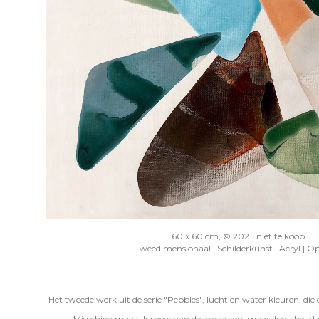
60 x 60 cm, © 2021, niet te koop
Tweedimensionaal | Schilderkunst | Acryl | O
Het tweede werk uit de serie "Pebbles", lucht en water kleuren, die
Misschien maak ik meer van deze werken, maar ik ga het dan 