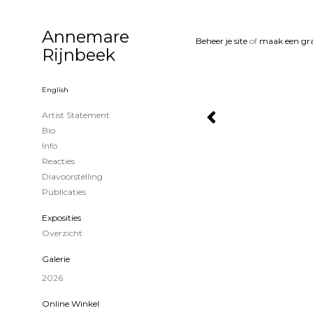
Annemare
Beheer je site
of
maak een gra
Rijnbeek
English
Artist Statement
Bio
Info
Reacties
Diavoorstelling
Publicaties
Exposities
Overzicht
Galerie
2026
Online Winkel