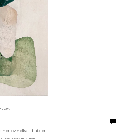
p doek
 om en over elkaar buitelen.
iets losser invullen.