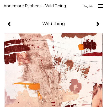
Annemare Rijnbeek - Wild Thing
Togg
English
navi
Wild thing