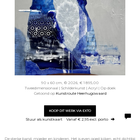
90 x 60 cm, © 2026, € 1 895,00
Tweedimensionaal | Schilderkunst | Acryl | Op doek
Getoond op
Kunstroute Heerhugowaard
KOOP DIT WERK VIA EXTO
Stuur als kunstkaart
Vanaf € 2,95 excl. porto
De sterke band, moeder en kinderen. Het is even goed kijken, echt dichtbij