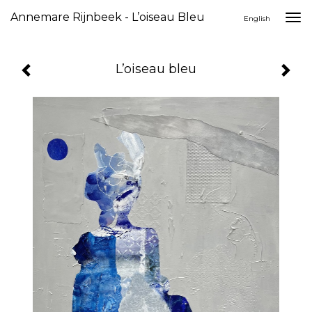
Annemare Rijnbeek - L’oiseau Bleu
Togg
English
navi
L’oiseau bleu