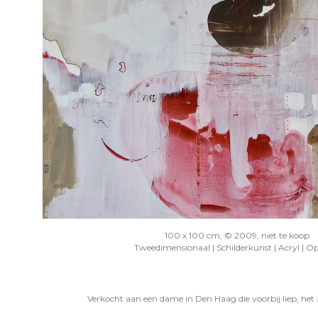
100 x 100 cm, © 2009, niet te koop
Tweedimensionaal | Schilderkunst | Acryl | O
Verkocht aan een dame in Den Haag die voorbij liep, het 