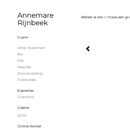
Annemare
Beheer je site
of
maak een gra
Rijnbeek
English
Artist Statement
Bio
Info
Reacties
Diavoorstelling
Publicaties
Exposities
Overzicht
Galerie
2026
Online Winkel