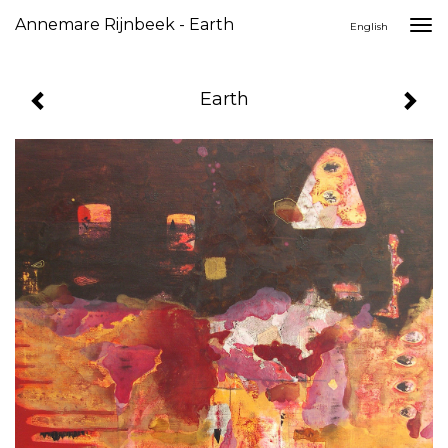
Annemare Rijnbeek - Earth
Togg
English
navi
Earth