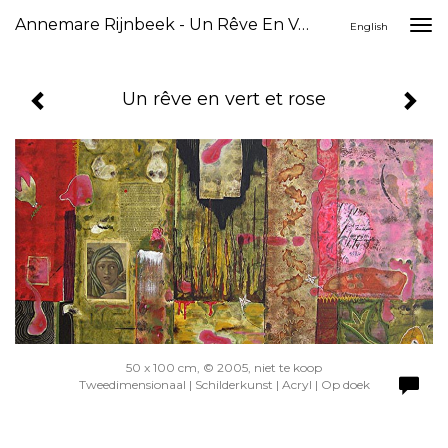
Annemare Rijnbeek - Un Rêve En Vert Et Rose
Togg
English
navi
Un rêve en vert et rose
50 x 100 cm, © 2005, niet te koop
Tweedimensionaal | Schilderkunst | Acryl | Op doek