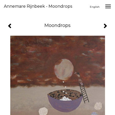
Annemare Rijnbeek - Moondrops
Togg
English
navi
Moondrops