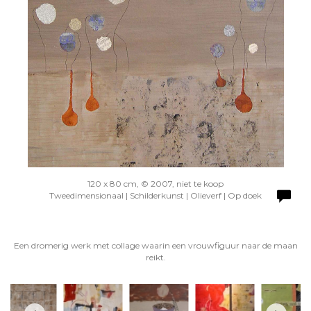
120 x 80 cm, © 2007, niet te koop
Tweedimensionaal | Schilderkunst | Olieverf | Op doek
Een dromerig werk met collage waarin een vrouwfiguur naar de maan
reikt.