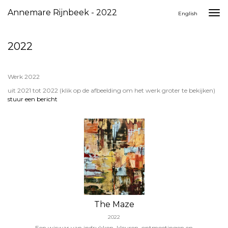
Annemare Rijnbeek - 2022
Togg
English
navi
2022
Werk 2022
uit 2021 tot 2022
(klik op de afbeelding om het werk groter te bekijken)
stuur een bericht
The Maze
2022
Een wirwar van indrukken, kleuren, ontmoetingen en